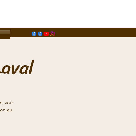
aval
, voir
don au