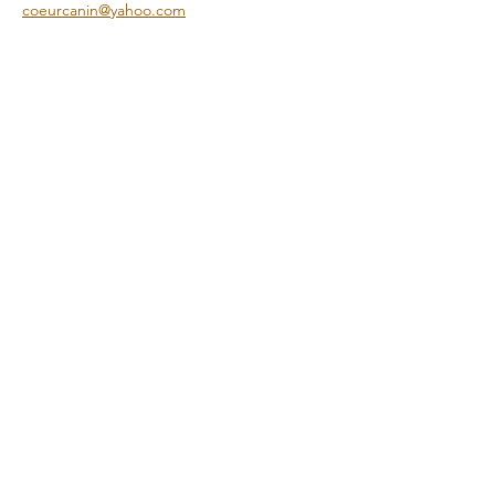
coeurcanin@yahoo.com
  Au grand plaisir de répondre à vos 
questions,
En lire plus ..
RSVP
Partager cet événement
Au plaisir de vous aider avec votre compagnon
canin!