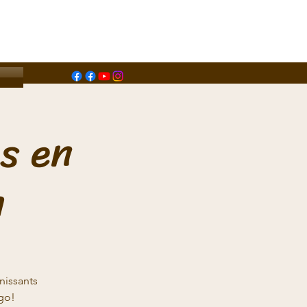
s en
n
nissants
go!