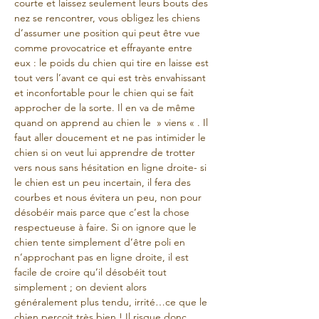
courte et laissez seulement leurs bouts des 
nez se rencontrer, vous obligez les chiens 
d’assumer une position qui peut être vue 
comme provocatrice et effrayante entre 
eux : le poids du chien qui tire en laisse est 
tout vers l’avant ce qui est très envahissant 
et inconfortable pour le chien qui se fait 
approcher de la sorte. Il en va de même 
quand on apprend au chien le  » viens « . Il 
faut aller doucement et ne pas intimider le 
chien si on veut lui apprendre de trotter 
vers nous sans hésitation en ligne droite- si 
le chien est un peu incertain, il fera des 
courbes et nous évitera un peu, non pour 
désobéir mais parce que c’est la chose 
respectueuse à faire. Si on ignore que le 
chien tente simplement d’être poli en 
n’approchant pas en ligne droite, il est 
facile de croire qu’il désobéit tout 
simplement ; on devient alors 
généralement plus tendu, irrité…ce que le 
chien perçoit très bien ! Il risque donc 