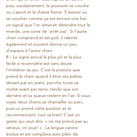
puis, soudainement, le poursuivi se couche 
ou s’assoit et la chasse freine. S’asseoir ou 
se coucher comme ça est encore une fois 
un signal que l’on aimerait détendre tout le 
monde, une sorte de ‘arrêt svp’. Si l’autre 
chien comprend et est poli, il ralentit 
également et souvent donne un peu 
d’espace à l’autre chien.
8 – Le signe amical le plus joli et le plus 
facile à reconnaître est sans doute 
l’invitation au jeu. C’est la posture que 
prend le chien quand il étire ses pattes 
devant par en avant, penche toute sa 
moitié avant par terre, tandis que son 
derrière et sa queue restent en l’air. Si vous 
voyez deux chiens se chamailler au parc, 
puis un prend cette position et ils 
recommencent, tout va bien! C’est un 
geste qui veut dire  » ne me prend pas au 
sérieux, on joue! « . La langue canine 
évolue et est complexe avec plein de 