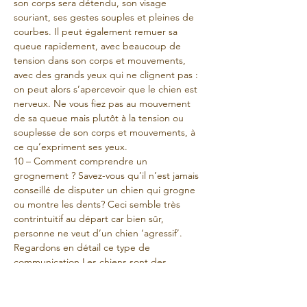
son corps sera détendu, son visage 
souriant, ses gestes souples et pleines de 
courbes. Il peut également remuer sa 
queue rapidement, avec beaucoup de 
tension dans son corps et mouvements, 
avec des grands yeux qui ne clignent pas : 
on peut alors s’apercevoir que le chien est 
nerveux. Ne vous fiez pas au mouvement 
de sa queue mais plutôt à la tension ou 
souplesse de son corps et mouvements, à 
ce qu’expriment ses yeux.
10 – Comment comprendre un 
grognement ? Savez-vous qu’il n’est jamais 
conseillé de disputer un chien qui grogne 
ou montre les dents? Ceci semble très 
contrintuitif au départ car bien sûr, 
personne ne veut d’un chien ‘agressif’. 
Regardons en détail ce type de 
communication.Les chiens sont des 
animaux sociaux, dotés d’une nature 
pacifique qui s’efforce d’éviter les vrais 
conflits qui causeront des blessures. Un 