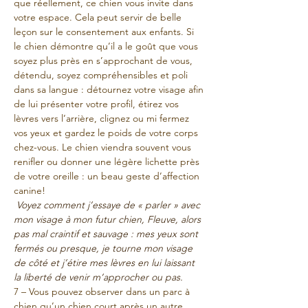
que réellement, ce chien vous invite dans 
votre espace. Cela peut servir de belle 
leçon sur le consentement aux enfants. Si 
le chien démontre qu’il a le goût que vous 
soyez plus près en s’approchant de vous, 
détendu, soyez compréhensibles et poli 
dans sa langue : détournez votre visage afin 
de lui présenter votre profil, étirez vos 
lèvres vers l’arrière, clignez ou mi fermez 
vos yeux et gardez le poids de votre corps 
chez-vous. Le chien viendra souvent vous 
renifler ou donner une légère lichette près 
de votre oreille : un beau geste d’affection 
canine!
 Voyez comment j’essaye de « parler » avec 
mon visage à mon futur chien, Fleuve, alors 
pas mal craintif et sauvage : mes yeux sont 
fermés ou presque, je tourne mon visage 
de côté et j’étire mes lèvres en lui laissant 
la liberté de venir m’approcher ou pas.
7 – Vous pouvez observer dans un parc à 
chien qu’un chien court après un autre, 