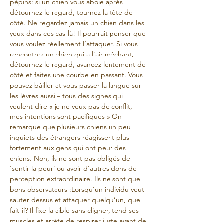
pépins: si un chien vous aboie après 
détournez le regard, tournez la tête de 
côté. Ne regardez jamais un chien dans les 
yeux dans ces cas-là! Il pourrait penser que 
vous voulez réellement l’attaquer. Si vous 
rencontrez un chien qui a l’air méchant, 
détournez le regard, avancez lentement de 
côté et faites une courbe en passant. Vous 
pouvez bâiller et vous passer la langue sur 
les lèvres aussi – tous des signes qui 
veulent dire « je ne veux pas de conflit, 
mes intentions sont pacifiques ».On 
remarque que plusieurs chiens un peu 
inquiets des étrangers réagissent plus 
fortement aux gens qui ont peur des 
chiens. Non, ils ne sont pas obligés de 
‘sentir la peur’ ou avoir d’autres dons de 
perception extraordinaire. Ils ne sont que 
bons observateurs :Lorsqu’un individu veut 
sauter dessus et attaquer quelqu’un, que 
fait-il? Il fixe la cible sans cligner, tend ses 
muscles et arrête de respirer juste avant de 