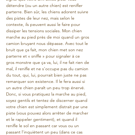
détendre (ou un autre chien) est renifler 
parterre. Bien sûr, les chiens adorent suivre 
des pistes de leur nez, mais selon le 
contexte, ils peuvent aussi le faire pour 
dissiper les tensions sociales. Mon chien 
marche au pied près de moi quand un gros 
camion bruyant nous dépasse. Avec tout le 
bruit que ça fait, mon chien met son nez 
parterre et « sniffe » pour signaler à ce 
gros monstre que ça va, lui, il ne fait rien de 
mal, il renifle et ne s’occupe pas du camion 
du tout, qui, lui, pourrait bien juste ne pas 
remarquer son existence. Il le fera aussi si 
un autre chien paraît un peu trop énervé. 
Donc, si vous pratiquez la marche au pied, 
soyez gentils et tentez de discerner quand 
votre chien est simplement distrait par une 
piste (vous pouvez alors arrêter de marcher 
et le rappeler gentiment), et quand il 
renifle le sol en passant car vous ou un 
passant l’inquiètent un peu (dans ce cas 