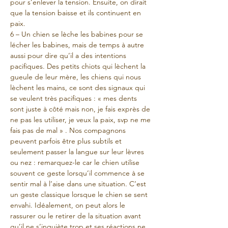
pour s’enlever la tension. Ensuite, on dirait 
que la tension baisse et ils continuent en 
paix.
6 – Un chien se lèche les babines pour se 
lécher les babines, mais de temps à autre 
aussi pour dire qu’il a des intentions 
pacifiques. Des petits chiots qui lèchent la 
gueule de leur mère, les chiens qui nous 
lèchent les mains, ce sont des signaux qui 
se veulent très pacifiques : « mes dents 
sont juste à côté mais non, je fais exprès de 
ne pas les utiliser, je veux la paix, svp ne me 
fais pas de mal » . Nos compagnons 
peuvent parfois être plus subtils et 
seulement passer la langue sur leur lèvres 
ou nez : remarquez-le car le chien utilise 
souvent ce geste lorsqu’il commence à se 
sentir mal à l’aise dans une situation. C’est 
un geste classique lorsque le chien se sent 
envahi. Idéalement, on peut alors le 
rassurer ou le retirer de la situation avant 
qu’il ne s’inquiète trop et ses réactions ne 