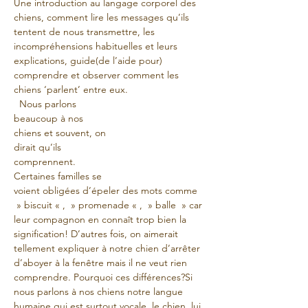
Une introduction au langage corporel des 
chiens, comment lire les messages qu’ils 
tentent de nous transmettre, les 
incompréhensions habituelles et leurs 
explications, guide(de l’aide pour) 
comprendre et observer comment les 
chiens ‘parlent’ entre eux.
  Nous parlons 
beaucoup à nos 
chiens et souvent, on 
dirait qu’ils 
comprennent. 
Certaines familles se 
voient obligées d’épeler des mots comme 
 » biscuit « ,  » promenade « ,  » balle  » car 
leur compagnon en connaît trop bien la 
signification! D’autres fois, on aimerait 
tellement expliquer à notre chien d’arrêter 
d’aboyer à la fenêtre mais il ne veut rien 
comprendre. Pourquoi ces différences?Si 
nous parlons à nos chiens notre langue 
humaine qui est surtout vocale, le chien, lui, 